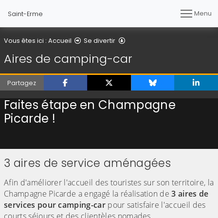
Menu
Saint-Erme
Aires de camping-car
Vous êtes ici :
Accueil
Se divertir
Aires de camping-car
Partagez
Faites étape en Champagne
Picarde !
3 aires de service aménagées
Afin d'améliorer l'accueil des touristes sur son territoire, la
Champagne Picarde a engagé la réalisation de
3 aires de
services pour camping-car
pour satisfaire l'accueil des
courts séjours et des clientèles nomades.