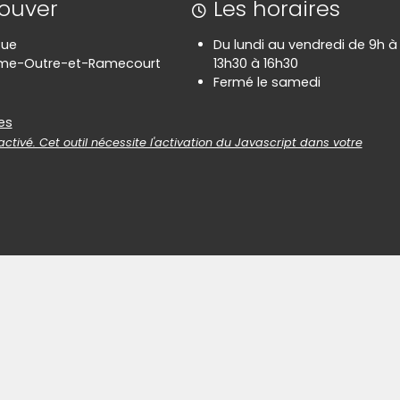
rouver
Les horaires
Rue
Du lundi au vendredi de 9h à 
rme-Outre-et-Ramecourt
13h30 à 16h30
Fermé le samedi
es
es
ctivé. Cet outil nécessite l'activation du Javascript dans votre