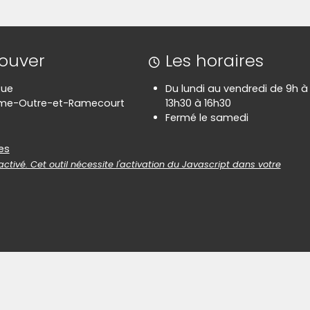
rouver
Les horaires
Rue
Du lundi au vendredi de 9h à 
rme-Outre-et-Ramecourt
13h30 à 16h30
Fermé le samedi
es
es
ctivé. Cet outil nécessite l'activation du Javascript dans votre