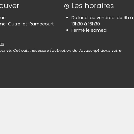
rouver
Les horaires
Rue
Du lundi au vendredi de 9h à 
rme-Outre-et-Ramecourt
13h30 à 16h30
Fermé le samedi
es
es
ctivé. Cet outil nécessite l'activation du Javascript dans votre