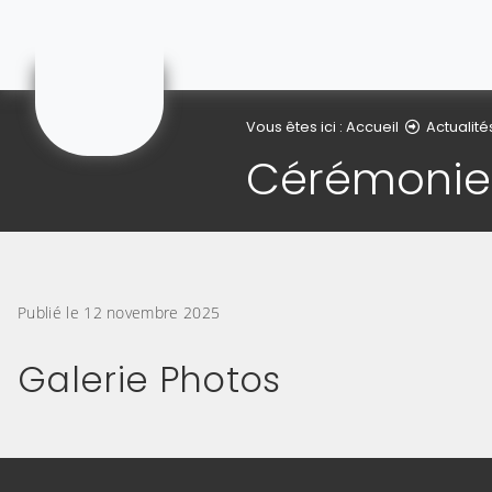
Saint-Erme
Vous êtes ici :
Accueil
Actualité
Cérémonie 
Publié le 12 novembre 2025
Galerie Photos
(Cliquez sur l'image pour l'agrandir)
(Cliquez sur l'
(Cliquez sur l'image pour l'agrandir)