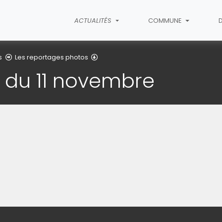
ACTUALITÉS
COMMUNE
Détail de l'article
s
Les reportages photos
du 11 novembre
image pour l'agrandir)
(Cliquez sur l'image pour l'agra