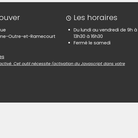
rouver
Les horaires
Rue
Du lundi au vendredi de 9h à 
rme-Outre-et-Ramecourt
13h30 à 16h30
Fermé le samedi
es
es
ctivé. Cet outil nécessite l'activation du Javascript dans votre