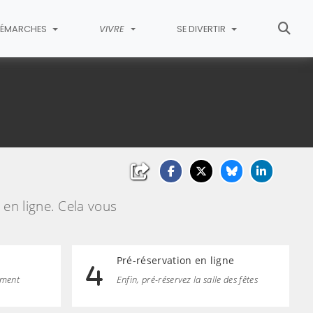
ÉMARCHES
VIVRE
SE DIVERTIR
 en ligne. Cela vous
Pré-réservation en ligne
lement
Enfin, pré-réservez la salle des fêtes