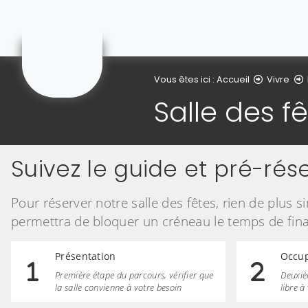
Saint-Erme
Vous êtes ici :
Accueil
Vivre
Salle des f
Suivez le guide et pré-rése
Pour réserver notre salle des fêtes, rien de plus 
permettra de bloquer un créneau le temps de final
Présentation
Occup
Première étape du parcours, vérifier que
Deuxièm
la salle convienne à votre besoin
libre à