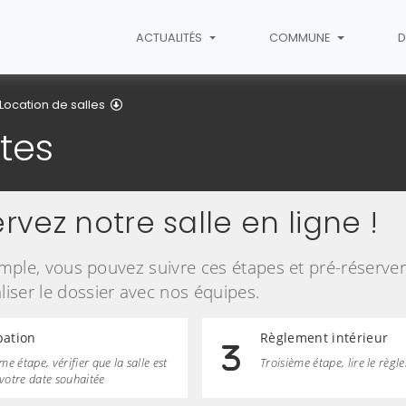
ACTUALITÉS
COMMUNE
D
Salle des fêtes
Location de salles
êtes
rvez notre salle en ligne !
simple, vous pouvez suivre ces étapes et pré-réserver
iser le dossier avec nos équipes.
ation
Règlement intérieur
e étape, vérifier que la salle est
Troisième étape, lire le règ
 votre date souhaitée