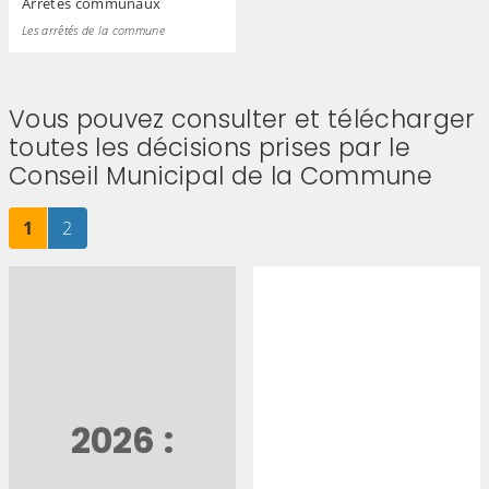
Arrêtés communaux
Les arrêtés de la commune
Vous pouvez consulter et télécharger
toutes les décisions prises par le
Conseil Municipal de la Commune
Page
sur 2
Page
sur 2
1
2
2026 :