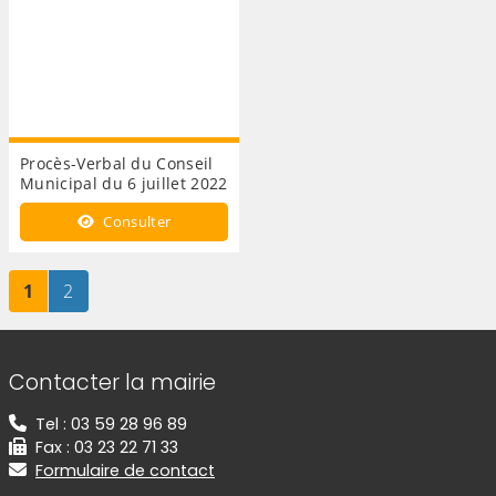
Procès-Verbal du Conseil
Municipal du 6 juillet 2022
Consulter
Page
sur 2
Page
sur 2
1
2
Informations de contact
Contacter la mairie
Tel : 03 59 28 96 89
Fax : 03 23 22 71 33
Formulaire de contact