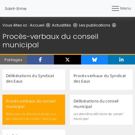
Menu
Saint-Erme
Procès-v
Vous êtes ici :
Accueil
Actualités
Les publications
Procès-verbaux du conseil
municipal
Partagez
Délibérations du Syndicat
Procès-verbaux du Syndicat
des Eaux
des Eaux
Procès-verbaux du conseil
Délibérations du conseil
municipal
municipal
Retrouvez les décisions prises lors
Les dernières décisions du conseil
des réunions du conseil municipal
municipal