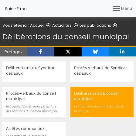
Menu
Saint-Erme
Délibérat
Vous êtes ici :
Accueil
Actualités
Les publications
Délibérations du conseil municipal
Partagez
Délibérations du Syndicat
Procès-verbaux du Syndicat
des Eaux
des Eaux
Procès-verbaux du conseil
Délibérations du conseil
municipal
municipal
Retrouvez les décisions prises lors
Les dernières décisions du conseil
des réunions du conseil municipal
municipal
Arrêtés communaux
Les arrêtés de la commune